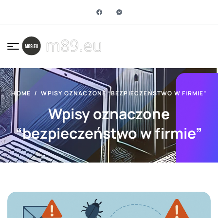
HOME
WPISY OZNACZONE “BEZPIECZEŃSTWO W FIRMIE”
Wpisy oznaczone
“bezpieczeństwo w firmie”