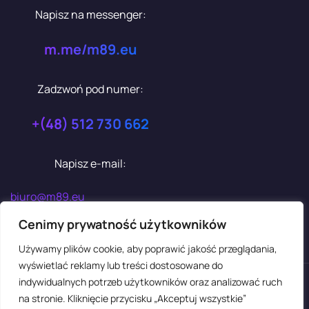
Napisz na messenger:
m.me/m89.eu
Zadzwoń pod numer:
+(48) 512 730 662
Napisz e-mail:
biuro@m89.eu
Cenimy prywatność użytkowników
Używamy plików cookie, aby poprawić jakość przeglądania,
wyświetlać reklamy lub treści dostosowane do
indywidualnych potrzeb użytkowników oraz analizować ruch
na stronie. Kliknięcie przycisku „Akceptuj wszystkie”
2025 – m89.eu Marcin Rał.