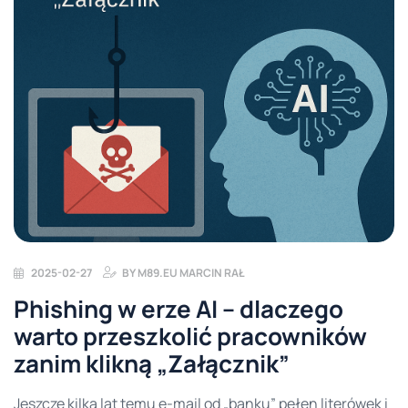
2025-02-27
BY
M89.EU MARCIN RAŁ
Phishing w erze AI – dlaczego
warto przeszkolić pracowników
zanim klikną „Załącznik”
Jeszcze kilka lat temu e-mail od „banku” pełen literówek i