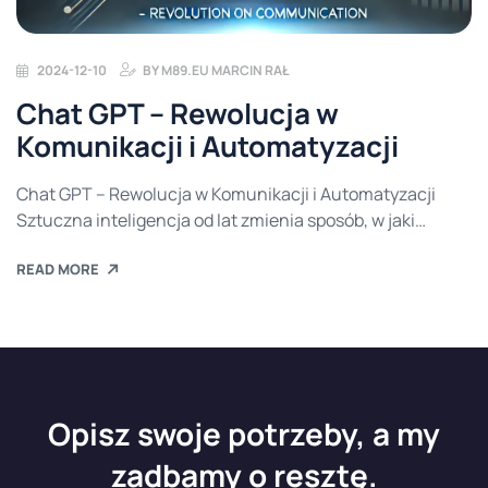
2024-12-10
BY
M89.EU MARCIN RAŁ
Chat GPT – Rewolucja w
Komunikacji i Automatyzacji
Chat GPT – Rewolucja w Komunikacji i Automatyzacji
Sztuczna inteligencja od lat zmienia sposób, w jaki
funkcjonuje współczesny świat, a jednym z
READ MORE
najciekawszych przykładów jej zastosowania jest Chat
GPT. To zaawansowany model językowy opracowany
przez OpenAI, który potrafi rozumieć i generować tekst na
niezwykle wysokim poziomie. Jak działa i dlaczego jest tak
popularny? Czym jest […]
Opisz swoje potrzeby, a my
zadbamy o resztę.