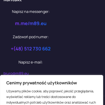
Napisz na messenger:
m.me/m89.eu
Zadzwoń pod numer:
+(48) 512 730 662
Napisz e-mail:
biuro@m89.eu
Cenimy prywatność użytkowników
Używamy plików cookie, aby poprawić jakość przeglądania,
wyświetlać reklamy lub treści dostosowane do
indywidualnych potrzeb użytkowników oraz analizować ruch