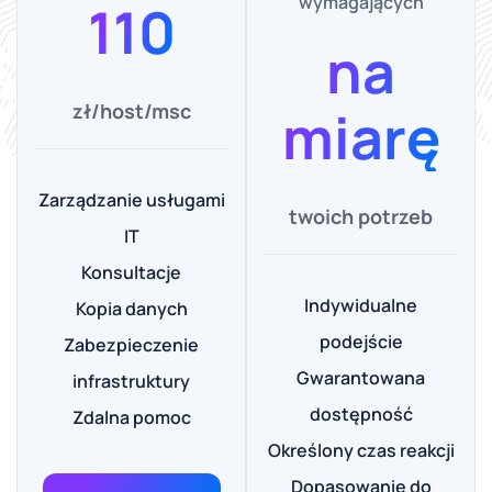
wymagających
110
na
zł/host/msc
miarę
Zarządzanie usługami
twoich potrzeb
IT
Konsultacje
Indywidualne
Kopia danych
podejście
Zabezpieczenie
Gwarantowana
infrastruktury
dostępność
Zdalna pomoc
Określony czas reakcji
Dopasowanie do