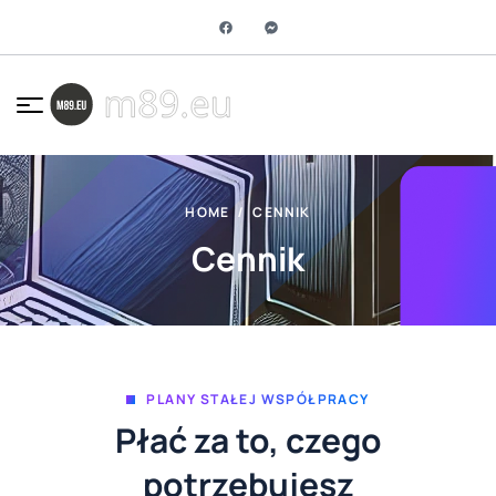
HOME
CENNIK
Cennik
PLANY STAŁEJ WSPÓŁPRACY
Płać za to, czego
potrzebujesz