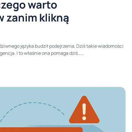
aczego warto
 zanim klikną
i dziwnego języka budził podejrzenia. Dziś takie wiadomości
igencja. I to właśnie ona pomaga dziś…
phishingu – czyli oszustw, które polegają na podszywaniu