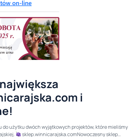
 największa
nicarajska.com i
ne!
iu do użytku dwóch wyjątkowych projektów, które mieliśmy
jskiej.
sklep.winnicarajska.comNowoczesny sklep