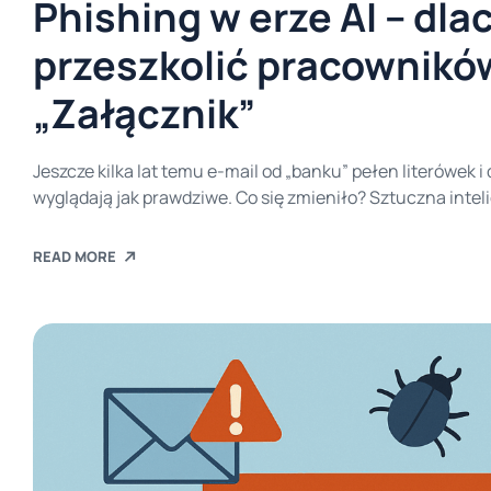
Phishing w erze AI – dl
przeszkolić pracowników
„Załącznik”
Jeszcze kilka lat temu e-mail od „banku” pełen literówek 
wyglądają jak prawdziwe. Co się zmieniło? Sztuczna intel
cyberprzestępcom.W lutym 2025 głośno było o nowej fali 
się pod znane instytucje, by wyłudzić dane, pieniądze […]
READ MORE