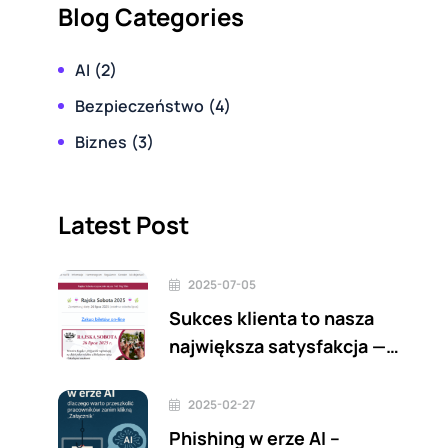
Blog Categories
AI
(2)
Bezpieczeństwo
(4)
Biznes
(3)
Latest Post
2025-07-05
Sukces klienta to nasza
największa satysfakcja —
sklep.winnicarajska.com i
rajskasobota.pl już online!
2025-02-27
Phishing w erze AI –