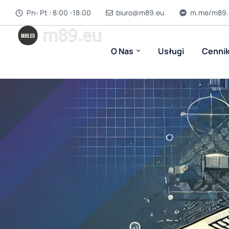
Pn- Pt : 8:00 -18:00
biuro@m89.eu
m.me/m89.
O Nas
Usługi
Cenni