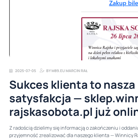
2025-07-05
BY
M89.EU MARCIN RAŁ
Sukces klienta to nasza
satysfakcja — sklep.win
rajskasobota.pl już onli
Z radością dzielimy się informacją o zakończeniu i oddan
przyjemność zrealizować dla naszego klienta — Winnicy Ra