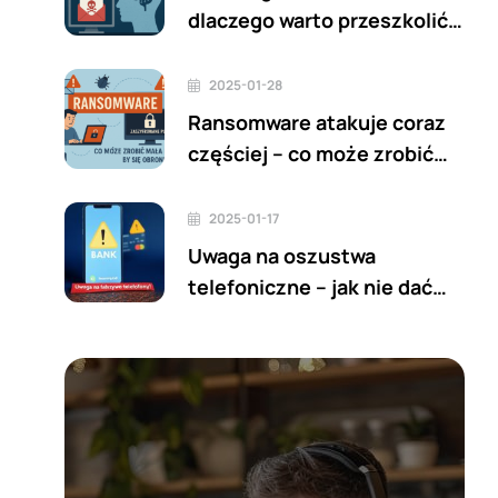
dlaczego warto przeszkolić
pracowników zanim klikną
„Załącznik”
2025-01-28
Ransomware atakuje coraz
częściej – co może zrobić
mała firma, by się obronić?
2025-01-17
Uwaga na oszustwa
telefoniczne – jak nie dać
się nabrać na 'pracownika
banku’