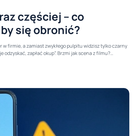
az częściej – co
 by się obronić?
w firmie, a zamiast zwykłego pulpitu widzisz tylko czarny
je odzyskać, zapłać okup”. Brzmi jak scena z filmu?
niu tego roku liczba ataków typu ransomware na całym